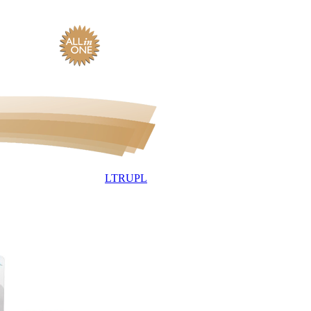
LT
RU
PL