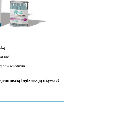
zką
ar nić
 zębów w jednym
zyjemnością będziesz ją używać!