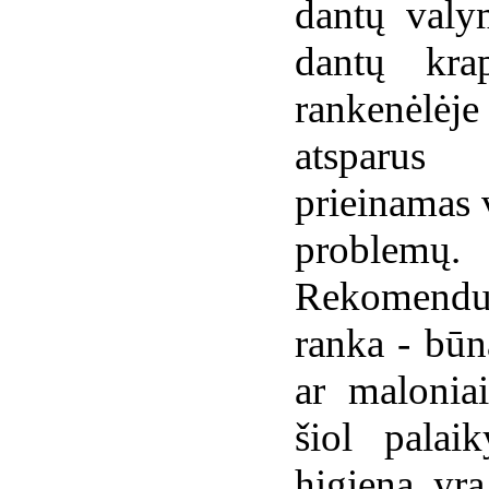
dantų valy
dantų krap
rankenėlėj
atsparus 
prieinamas v
problemų.
Rekomenduo
ranka - būn
ar maloniai
šiol palai
higieną yra