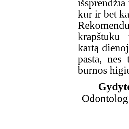
išsprendžia
kur ir bet k
Rekomenduo
krapštuku 
kartą dienoj
pasta, nes 
burnos higi
Gydyto
Odontologi