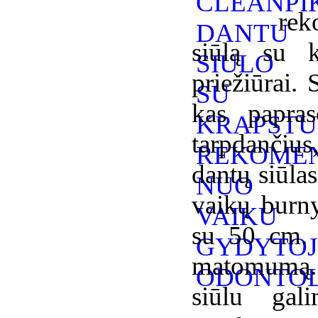
rek
siūlą su k
priežiūrai.
kas papras
tarpdančius
dantų siūla
vaikų burny
su 50 cm. i
matomumą.
siūlu ga