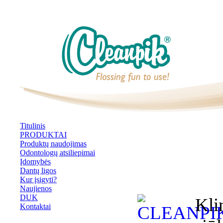
Titulinis
PRODUKTAI
Produktų naudojimas
Odontologų atsiliepimai
Įdomybės
Dantų ligos
Kur įsigyti?
Naujienos
DUK
Kli
Kontaktai