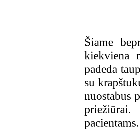
Šiame bepr
kiekviena 
padeda taup
su krapštuk
nuostabus p
priežiūrai
pacientams.