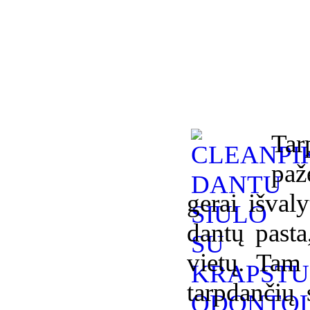
Tar
paž
gerai išvaly
dantų pasta
vietų. Tam
tarpdančių 