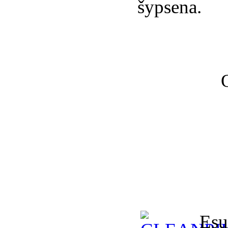
šypsena.
Esu