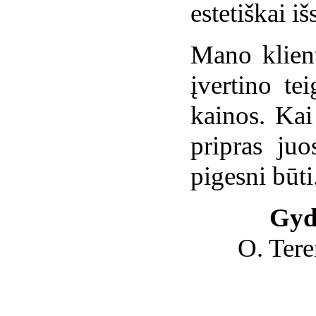
estetiškai iš
Mano klient
įvertino te
kainos. Kai
pripras juo
pigesni būti
Gyd
O. Tere