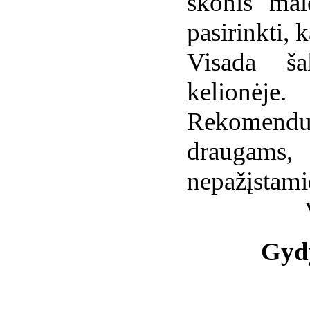
skonis mal
pasirinkti, 
Visada šal
kelionėje.
Rekomend
draugams, 
nepažįstami
Gydy