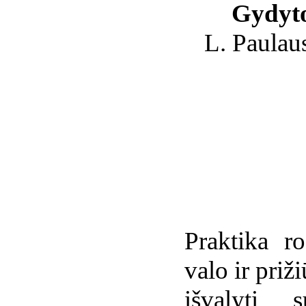
Gydyto
L. Paulau
Praktika r
valo ir priž
išvalyti s