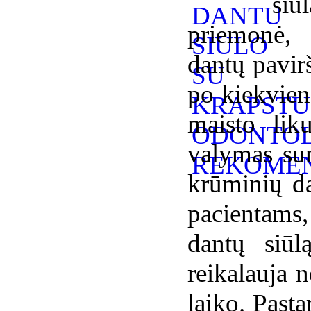
siū
priemonė, 
dantų pavirš
po kiekvien
maisto lik
valymas sun
krūminių da
pacientams,
dantų siūl
reikalauja 
laiko. Past