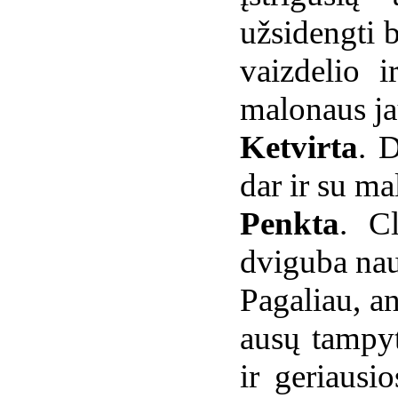
užsidengti 
vaizdelio 
malonaus j
Ketvirta
. 
dar ir su m
Penkta
. C
dviguba nau
Pagaliau, an
ausų tampyt
ir geriausi