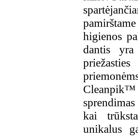
spartėjanč
pamirštame 
higienos pa
dantis yra
priežast
priemonėms 
Cleanpik
sprendimas 
kai trūkst
unikalus g