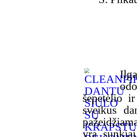
Il
odo
šepetėlio i
sveikus dan
pažeidžiama
yra sunkiai