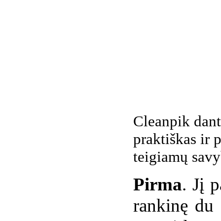
Cleanpik dantų
praktiškas ir 
teigiamų savy
Pirma
. Jį 
rankinę du a