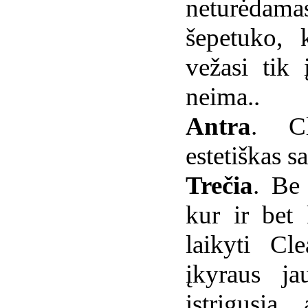
neturėdama
šepetuko, k
vežasi tik
neima..
Antra
. Cl
estetiškas s
Trečia
. Be
kur ir bet 
laikyti Cle
įkyraus ja
įstrigusią