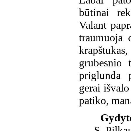
būtinai re
Valant papr
traumuoja d
krapštuka
grubesnio 
priglunda 
gerai išval
patiko, man
Gydyt
S. Pilka