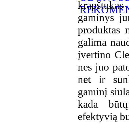
krapštukas
gaminys ju
produktas n
galima naud
įvertino Cl
nes juo pato
net ir sun
gaminį siūla
kada būtų
efektyvią b