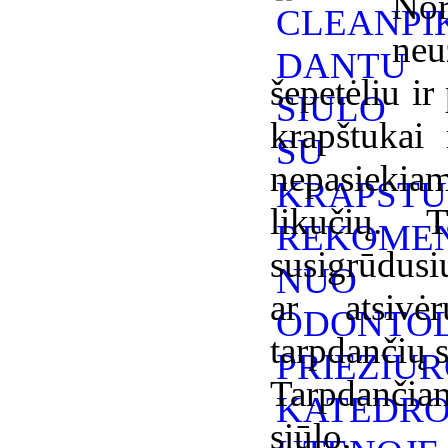
No
ne
šepetėliu ir
krapštukai
nepasiekia
likučių. T
susigrūdusi
ar atsivė
tarpdančių s
Tarpdančia
siūlo.