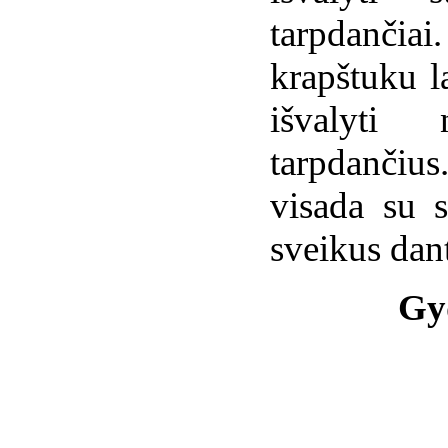
tarpdanči
krapštuku l
išvalyti 
tarpdančius
visada su s
sveikus dant
Gy