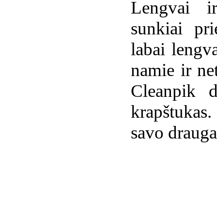
Lengvai ir
sunkiai pr
labai lengv
namie ir ne
Cleanpik d
krapštuka
savo drauga