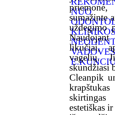
priemonė, 
sumažinte a
uždegimo p
Naudojant 
likučiai, 
vagelių. J
skundžiasi 
Cleanpik un
krapštukas
skirtingas
estetiškas i