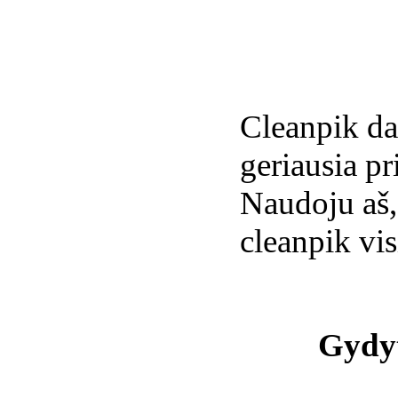
Cleanpik dan
geriausia p
Naudoju aš,
cleanpik vis
Gydyt