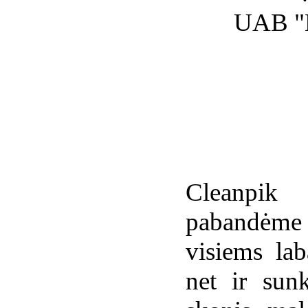
UAB "L
Cleanpik
pabandėme
visiems lab
net ir sun