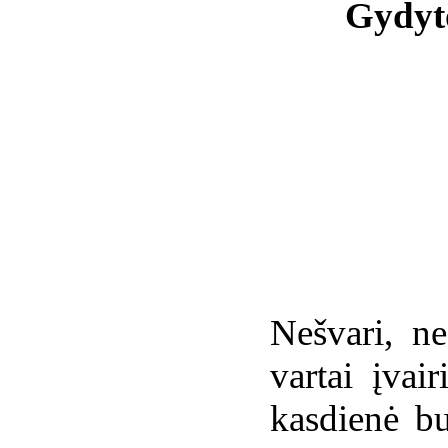
Gydyto
Nešvari, ne
vartai įvai
kasdienė bu