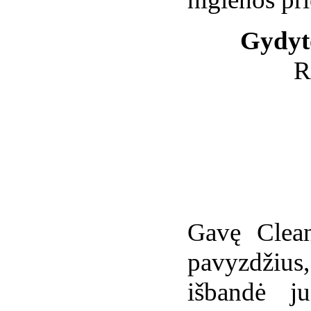
Gydyto
R
avę Clea
G
pavyzdžius
išbandė ju