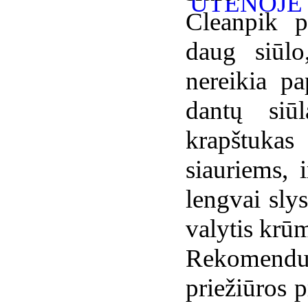
Cleanpik p
daug siūlo
nereikia pa
dantų siū
krapštuka
siauriems, 
lengvai slys
valytis krūm
Rekomendu
priežiūros 