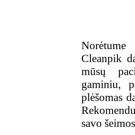
Norėtume 
Cleanpik da
mūsų paci
gaminiu, p
plėšomas da
Rekomenduo
savo šeimos