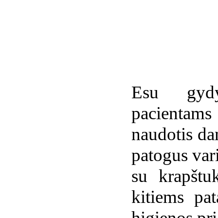
Esu gydy
pacientams
naudotis dan
patogus var
su krapštu
kitiems pat
higienos pr