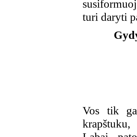
susiformuoj
turi daryti p
Gydy
Vos tik ga
krapštuku, 
Labai pato